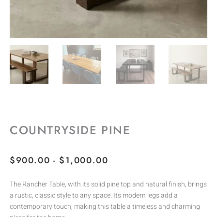
COUNTRYSIDE PINE
RANGO
$
900.00
-
$
1,000.00
DE
The Rancher Table, with its solid pine top and natural finish, brings
PRECIOS:
a rustic, classic style to any space. Its modern legs add a
DESDE
contemporary touch, making this table a timeless and charming
$900.00