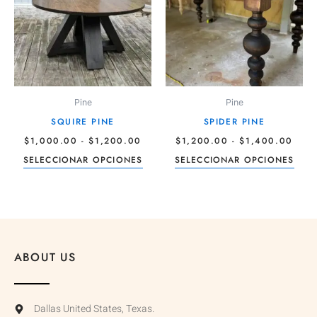
HASTA
HAS
múltiples
múlti
$1,200.00
$1,4
variantes.
varia
Las
Las
opciones
opci
se
se
pueden
pue
Pine
Pine
elegir
elegi
SQUIRE PINE
SPIDER PINE
en
en
$
1,000.00
-
$
1,200.00
$
1,200.00
-
$
1,400.00
la
la
SELECCIONAR OPCIONES
SELECCIONAR OPCIONES
página
pági
de
de
producto
prod
ABOUT US
Dallas United States, Texas.