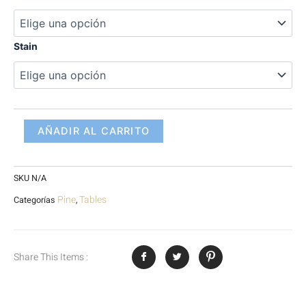
Pine
cantidad
Stain
AÑADIR AL CARRITO
SKU
N/A
Pine
Tables
Categorías
,
Share This Items :