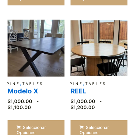
Rango
Rango
de
de
precios:
precios:
desde
desde
$1,000.00
$1,000.00
hasta
hasta
$1,100.00
$1,200.00
,
,
PINE
TABLES
PINE
TABLES
Modelo X
REEL
$
1,000.00
-
$
1,000.00
-
$
1,100.00
$
1,200.00
Seleccionar
Seleccionar
Opciones
Opciones