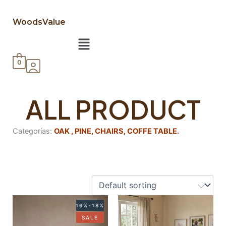
WoodsValue
Menú
0
ALL PRODUCT
Categorías:
OAK
,
PINE
,
CHAIRS
,
COFFE TABLE.
Rango
Rango
16%-18%
de
de
SALE
precios:
precios: