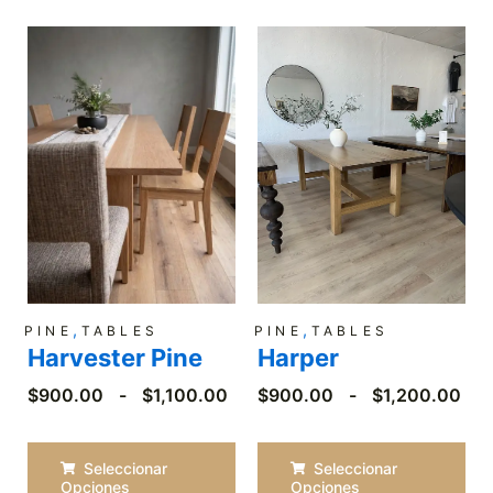
Rango
Ran
de
de
precios:
pre
desde
des
$900.00
$90
hasta
has
$1,100.00
$1,
,
,
PINE
TABLES
PINE
TABLES
Harvester Pine
Harper
$
900.00
-
$
1,100.00
$
900.00
-
$
1,200.00
Seleccionar
Seleccionar
Opciones
Opciones