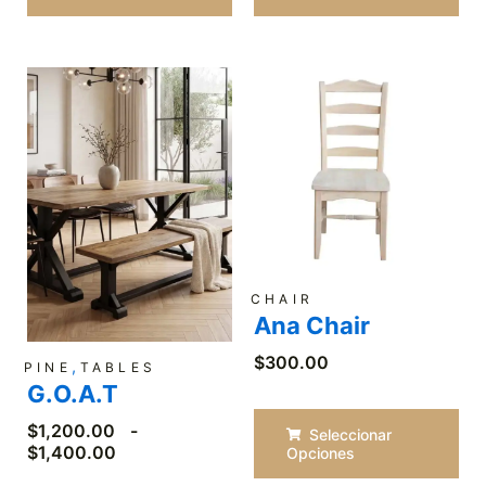
Rango
de
precios:
desde
$1,200.00
hasta
$1,400.00
CHAIR
Ana Chair
$
300.00
,
PINE
TABLES
G.O.A.T
$
1,200.00
-
Seleccionar
$
1,400.00
Opciones