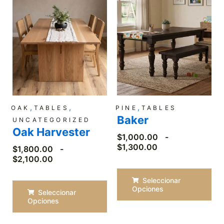
desde
desde
$1,800.00
$1,000.00
hasta
hasta
$2,100.00
$1,300.00
,
,
,
PINE
TABLES
OAK
TABLES
Baker
UNCATEGORIZED
Oak Harvester
$
1,000.00
-
$
1,300.00
$
1,800.00
-
$
2,100.00
Seleccionar
Opciones
Seleccionar
Opciones