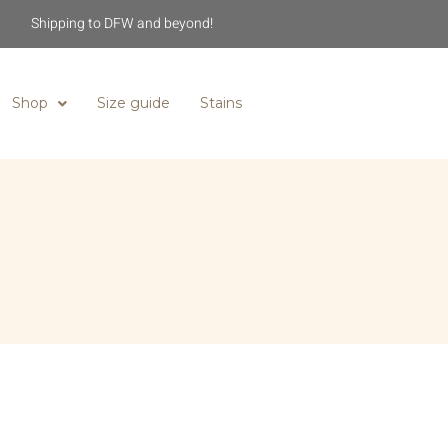
Shipping to DFW and beyond!
Shop
Size guide
Stains