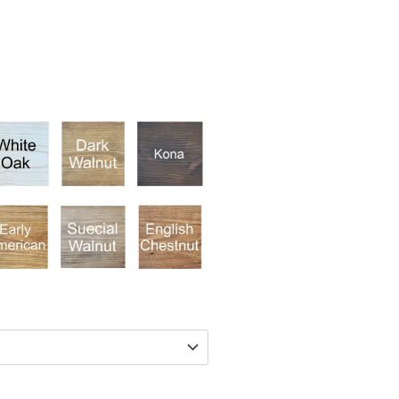
RANGO
DE
PRECIOS:
DESDE
$1,000.00
HASTA
$1,100.00