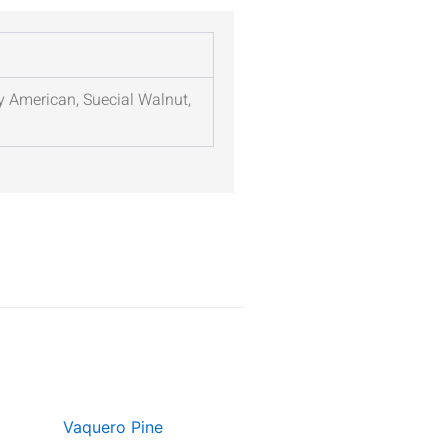
y American, Suecial Walnut,
RANGO
Este
DE