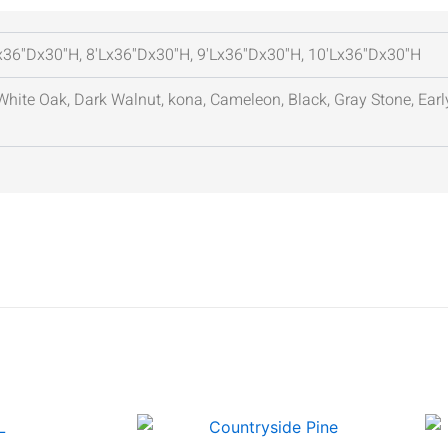
x36''Dx30''H, 8'Lx36''Dx30''H, 9'Lx36''Dx30''H, 10'Lx36''Dx30''H
White Oak, Dark Walnut, kona, Cameleon, Black, Gray Stone, Earl
RANGO
RANGO
Este
Este
DE
DE