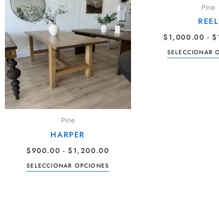
producto
PRECIOS:
Pine
DESDE
tiene
REEL
$900.00
múltiples
HASTA
$
1,000.00
-
$
variantes.
$1,200.00
Las
SELECCIONAR 
opciones
se
pueden
elegir
en
Pine
la
HARPER
página
$
900.00
-
$
1,200.00
de
SELECCIONAR OPCIONES
producto