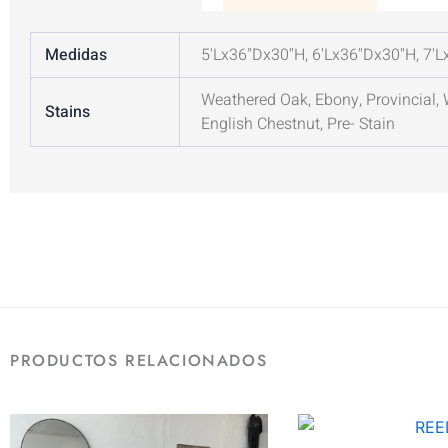
Medidas
5'Lx36''Dx30''H, 6'Lx36''Dx30''H, 7'L
Weathered Oak, Ebony, Provincial, 
Stains
English Chestnut, Pre- Stain
PRODUCTOS RELACIONADOS
RANGO
Este
DE