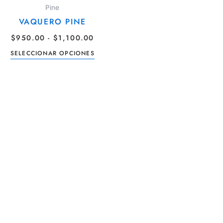
producto
PRECIOS:
Pine
DESDE
tiene
VAQUERO PINE
$950.00
múltiples
HASTA
$
950.00
-
$
1,100.00
$1,100.00
variantes.
Las
SELECCIONAR OPCIONES
opciones
se
pueden
elegir
en
la
página
de
producto